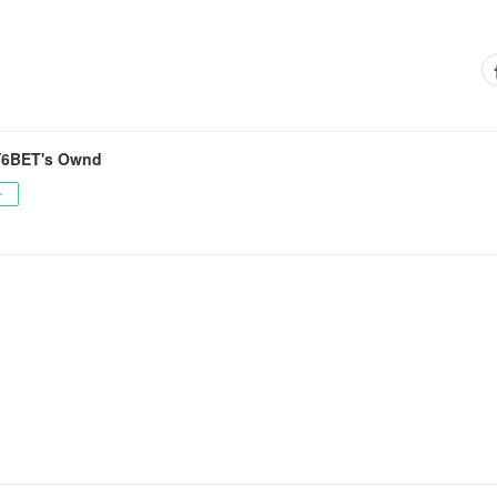
V6BET's Ownd
ー