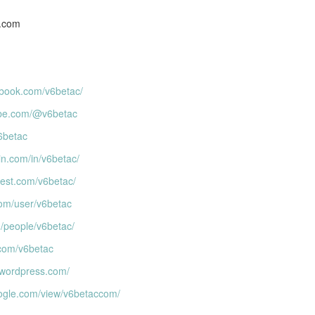
.com
ebook.com/v6betac/
ube.com/@v6betac
v6betac
in.com/in/v6betac/
rest.com/v6betac/
com/user/v6betac
m/people/v6betac/
.com/v6betac
.wordpress.com/
google.com/view/v6betaccom/